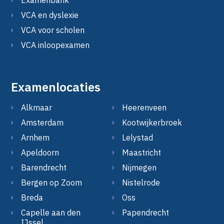
VCA en dyslexie
VCA voor scholen
VCA inloopexamen
Examenlocaties
Alkmaar
Heerenveen
Amsterdam
Kootwijkerbroek
Arnhem
Lelystad
Apeldoorn
Maastricht
Barendrecht
Nijmegen
Bergen op Zoom
Nistelrode
Breda
Oss
Capelle aan den
Papendrecht
IJssel