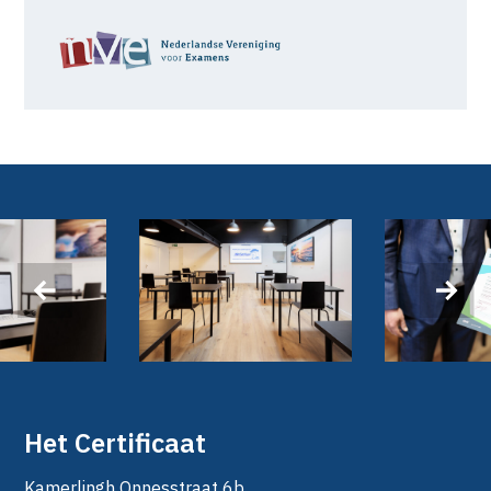
‹
›
Het Certificaat
Kamerlingh Onnesstraat 6b